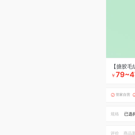
【搪胶毛
79~4
￥
管家自营

规格
已选
评价
商品