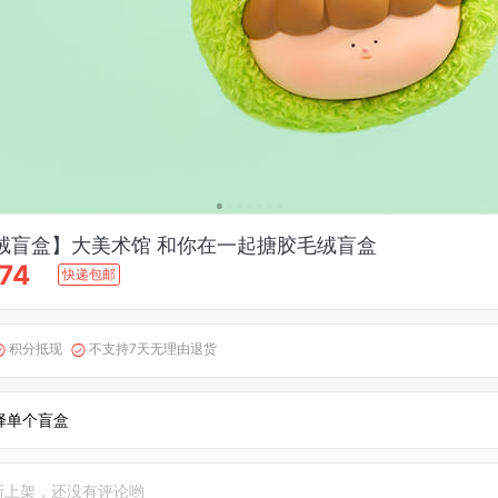
绒盲盒】大美术馆 和你在一起搪胶毛绒盲盒
74
快递包邮
积分抵现
不支持7天无理由退货


择单个盲盒
新上架，还没有评论哟