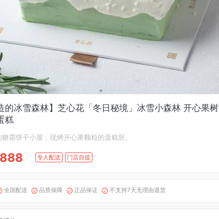
造的冰雪森林】芝心花「冬日秘境」冰雪小森林 开心果
蛋糕
的糖霜饼干小屋，现烤开心果颗粒的蛋糕胚。
888
专人配送
门店自提
全国配送
品质保障
正品保证
不支持7天无理由退货



