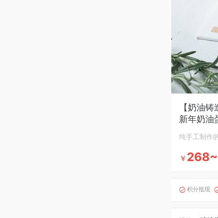
【奶油铸
新年奶油
纯手工制作
268~
￥
积分抵现
