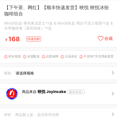
【下午茶、网红】【顺丰快递发货】映悦 映悦冰纷
咖啡组合
Mini冰纷盒-奥利奥冻芝士*1盒 & Mini冰纷盒-黑白巧克力慕斯*1盒 &
冷萃咖啡液（茉莉风味）*1盒
168
收藏
快递包邮
￥
积分抵现
全国配送
品质保障
正品保证
不支持7天无理由退货





规格
请选择规格
映悦 Joyincake
商品来自
服务承诺>
评价
商品新上架，还没有评论哟