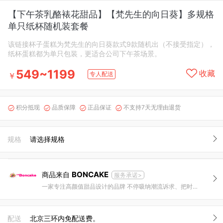
【下午茶乳酪裱花甜品】【梵先生的向日葵】多规格
单只纸杯随机装套餐
该链接杯子蛋糕为梵先生的向日葵款式9款随机出（不接受指定），
纸杯蛋糕都为单只包装，更适合公司下午茶场景。
549~1199
收藏
专人配送
￥
积分抵现
品质保障
正品保证
不支持7天无理由退货




规格
请选择规格
BONCAKE
商品来自
服务承诺>
一家专注高颜值甜品设计的品牌 不停吸纳潮流诉求、把时尚与甜品结合，创造惊喜是我们的追求。
配送
北京三环内免配送费。