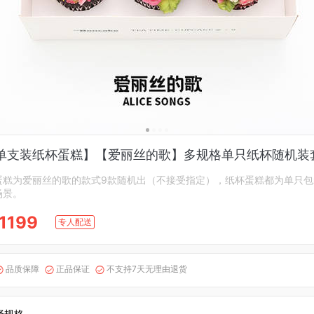
单支装纸杯蛋糕】【爱丽丝的歌】多规格单只纸杯随机装
蛋糕为爱丽丝的歌的款式9款随机出（不接受指定），纸杯蛋糕都为单只包
场景。
1199
专人配送
品质保障
正品保证
不支持7天无理由退货



择规格