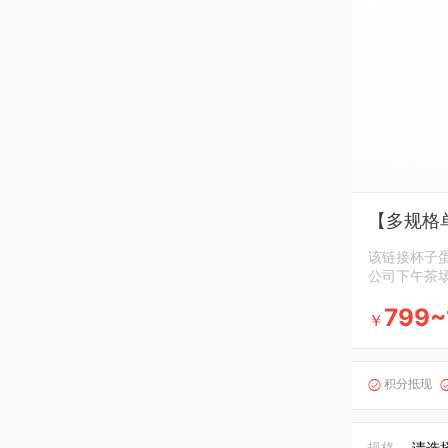
【多规格
该链接杯子
公司下午茶
799~
￥
积分抵现

规格
请选