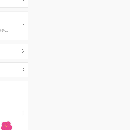
一家专注高颜值甜品设计的品牌 不停吸纳潮流诉求、把时尚与甜品结合，创造惊喜是我们的追求。