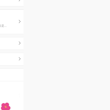
一家专注高颜值甜品设计的品牌 不停吸纳潮流诉求、把时尚与甜品结合，创造惊喜是我们的追求。