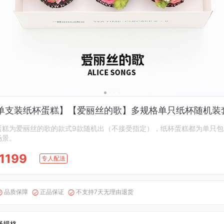
单支装纸杯蛋糕】【爱丽丝的歌】多规格单只纸杯随机装
蛋糕为爱丽丝的歌的款式9款随机出（不接受指定），纸杯蛋糕都为单只包
场景。
1199
专人配送
品质保障
正品保证
不支持7天无理由退货



择规格