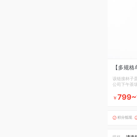
【多规格
该链接杯子
公司下午茶
799~
￥
积分抵现

规格
请选