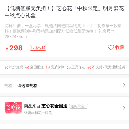
【低糖低脂无负担！】芝心花「中秋限定」明月繁花
中秋点心礼盒
花样甜蜜，一盒尽享！甄选法国进口动物黄油，手工制作每一款馅
料！拒绝预制料和香精添加剂配方低糖低脂无负担！ 礼盒尺寸
28*24*5cm
298
收藏
快递包邮
￥
积分抵现
全国配送
品质保障
正品保证
不支持7天无理由退货





规格
请选择规格
芝心花全国送
商品来自
服务承诺>
让蛋糕和花一样美