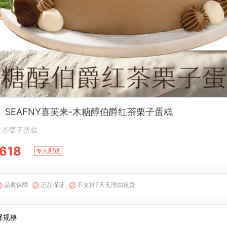
】SEAFNY喜芙来-木糖醇伯爵红茶栗子蛋糕
红茶栗子蛋糕
618
专人配送
品质保障
正品保证
不支持7天无理由退货



择规格