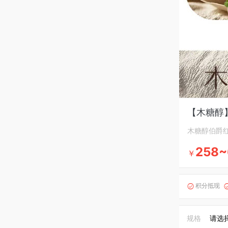
【木糖醇
木糖醇伯爵
258~
￥
积分抵现

规格
请选