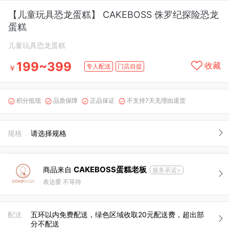
【儿童玩具恐龙蛋糕】 CAKEBOSS 侏罗纪探险恐龙
蛋糕
儿童玩具恐龙蛋糕
199~399
收藏
专人配送
门店自提
￥
积分抵现
品质保障
正品保证
不支持7天无理由退货




规格
请选择规格
CAKEBOSS蛋糕老板
商品来自
服务承诺>
表达爱 不等待
配送
五环以内免费配送，绿色区域收取20元配送费，超出部
分不配送