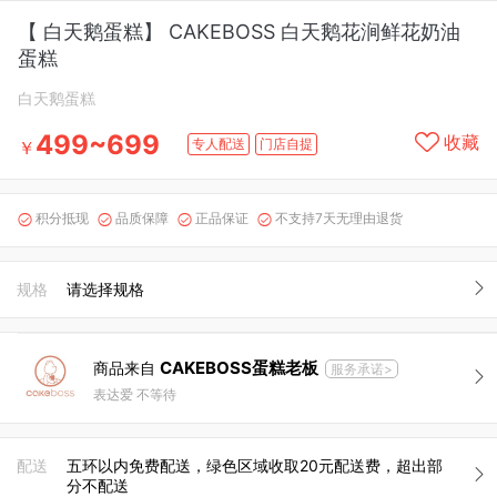
【 白天鹅蛋糕】 CAKEBOSS 白天鹅花涧鲜花奶油
蛋糕
白天鹅蛋糕
499~699
收藏
专人配送
门店自提
￥
积分抵现
品质保障
正品保证
不支持7天无理由退货




规格
请选择规格
CAKEBOSS蛋糕老板
商品来自
服务承诺>
表达爱 不等待
配送
五环以内免费配送，绿色区域收取20元配送费，超出部
分不配送