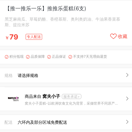
【推一推乐一乐】推推乐蛋糕(6支)
黑芝麻南瓜、草莓奶酪、香橙慕斯、奥利奥奶油、牛油果香菜慕
斯、提拉米苏
79
收藏
专人配送
￥
积分抵现
品质保障
正品保证
不支持7天无理由退货




规格
请选择规格
窝夫小子
商品来自
服务承诺>
窝夫小子蛋糕-以欧洲饮食文化为背景，采撷世界不同原产地顶级原料，烘焙世界美味！
配送
六环内及部分区域免费配送