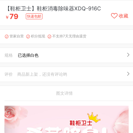
【鞋柜卫士】鞋柜消毒除味器XDQ-916C
79
收藏
快递包邮
￥
管家自营
积分抵现
不支持7天无理由退货



规格
已选择白色
评价
商品新上架，还没有评论哟
图文详情