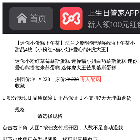
【迷你小蛋糕下午茶】法兰之吻轻奢动物奶油下午茶小
甜品4枚【小粉红+猫小姐+爱心熊+虎大王】
迷你小粉红草莓慕斯蛋糕 迷你猫小姐白巧慕斯蛋糕 迷你
爱心熊提拉米苏蛋糕 迷你虎大王芒果慕斯蛋糕
拼团价:￥
￥
228
原价:
￥228
专人配送
收藏

积分抵现

品质保障

正品保证

不支持7天无理由退货
规格
请选择规格
点击右下角“人团” 按钮支付后开团，人数不足自动退款
以下小伙伴正在发起团购，您可以直接参与