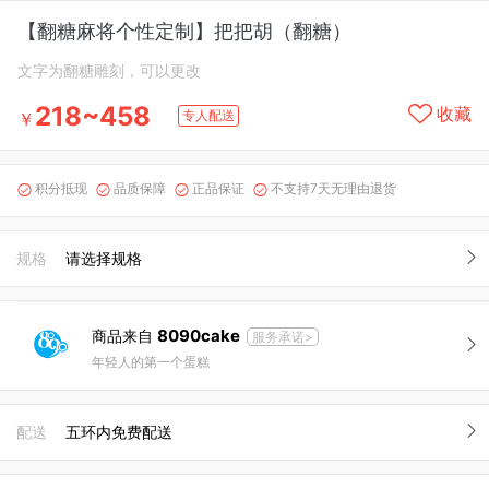
【翻糖麻将个性定制】把把胡（翻糖）
文字为翻糖雕刻，可以更改
218~458
收藏
专人配送
￥
积分抵现
品质保障
正品保证
不支持7天无理由退货




规格
请选择规格
8090cake
商品来自
服务承诺>
年轻人的第一个蛋糕
配送
五环内免费配送