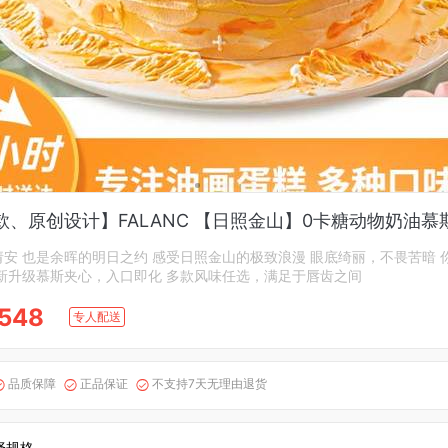
款、原创设计】FALANC 【日照金山】0卡糖动物奶油慕
安 也是余晖的明日之约 感受日照金山的极致浪漫 眼底绮丽，不畏苦暗 
 新升级慕斯夹心，入口即化 多款风味任选，满足于唇齿之间
548
专人配送
品质保障
正品保证
不支持7天无理由退货



择规格