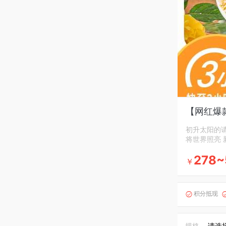
【网红爆
初升太阳的请
将世界照亮
278~
￥
积分抵现

规格
请选