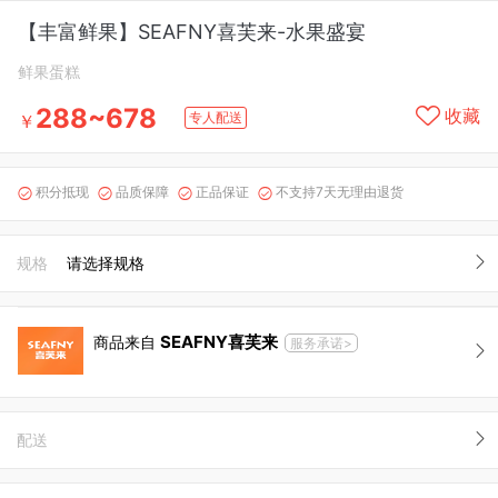
【丰富鲜果】SEAFNY喜芙来-水果盛宴
鲜果蛋糕
288~678
收藏
专人配送
￥
积分抵现
品质保障
正品保证
不支持7天无理由退货




规格
请选择规格
SEAFNY喜芙来
商品来自
服务承诺>
配送