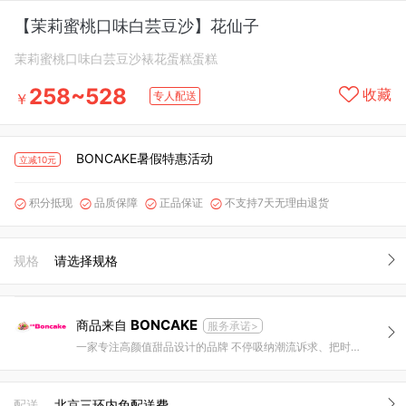
【茉莉蜜桃口味白芸豆沙】花仙子
茉莉蜜桃口味白芸豆沙裱花蛋糕蛋糕
258~528
收藏
专人配送
￥
BONCAKE暑假特惠活动
立减10元
积分抵现
品质保障
正品保证
不支持7天无理由退货




规格
请选择规格
BONCAKE
商品来自
服务承诺>
一家专注高颜值甜品设计的品牌 不停吸纳潮流诉求、把时尚与甜品结合，创造惊喜是我们的追求。
配送
北京三环内免配送费。