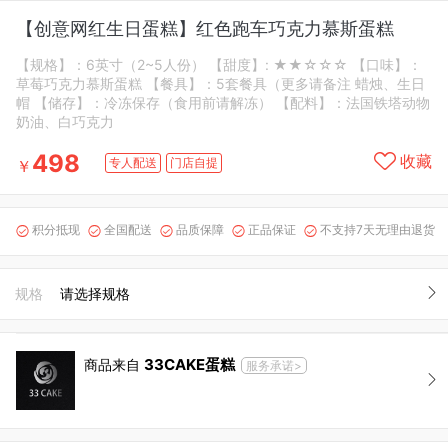
【创意网红生日蛋糕】红色跑车巧克力慕斯蛋糕
【规格】：6英寸（2~5人份） 【甜度】: ★★☆☆☆ 【口味】：
草莓巧克力慕斯蛋糕 【餐具】：5套餐具（更多请备注 蜡烛、生日
帽 【储存】：冷冻保存（食用前请解冻） 【配料】：法国铁塔动物
奶油、白巧克力
498
收藏
专人配送
门店自提
￥
积分抵现
全国配送
品质保障
正品保证
不支持7天无理由退货





规格
请选择规格
33CAKE蛋糕
商品来自
服务承诺>