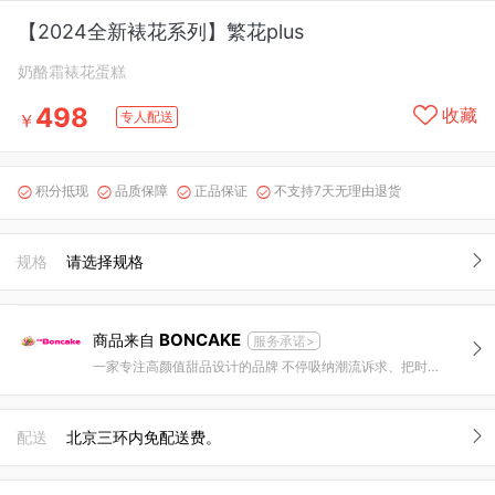
【2024全新裱花系列】繁花plus
奶酪霜裱花蛋糕
498
收藏
专人配送
￥
积分抵现
品质保障
正品保证
不支持7天无理由退货




规格
请选择规格
BONCAKE
商品来自
服务承诺>
一家专注高颜值甜品设计的品牌 不停吸纳潮流诉求、把时尚与甜品结合，创造惊喜是我们的追求。
配送
北京三环内免配送费。