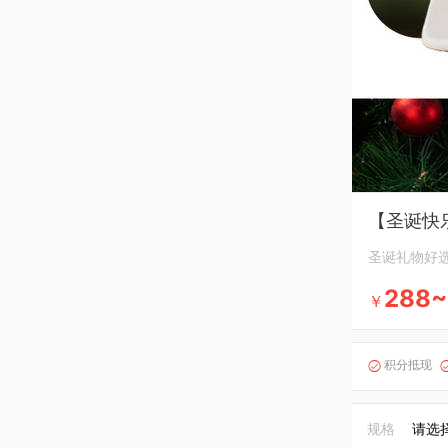
【圣诞快乐
圣诞礼物好
288~
￥
积分抵现

规格
请选