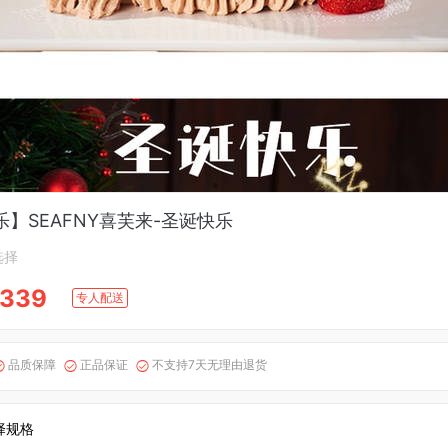
】SEAFNY喜芙来-圣诞快乐
选择
339
专人配送
品质保障
正品保证
不支持7天无理由退货



择规格