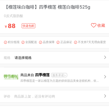
【榴莲味白咖啡】四季榴莲 榴莲白咖啡525g
0反式脂肪酸
88
收藏
快递包邮
￥
积分抵现
全国配送
品质保障
正品保证
不支持7天无理由退货





规格
请选择规格
四季榴莲
商品来自
服务承诺>
四季榴莲是一家以榴莲为主题的烘焙甜品美食连锁机构，依托清新别致的南洋风情，精选来自马来西亚的顶级D24和猫山王榴莲果肉，结合源自欧洲的烘焙工艺，专注于研发更高品质的榴莲美食——四季变幻，钟爱榴莲，成就你爱榴莲的每一种可能。
评价
商品新上架，还没有评论哟