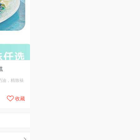
糕
奶油，精致裱
收藏