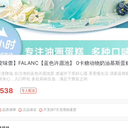
变味蕾】FALANC【蓝色许愿池】 0卡糖动物奶油慕斯蛋
使降临 在洁净的蓝色许愿池里 虔诚许下美好心愿 享受慢生活 清新蓝柑
斯夹心，入口即化 多款风味任选，满足于唇齿之间
538
专人配送
品质保障
正品保证
不支持7天无理由退货



择规格