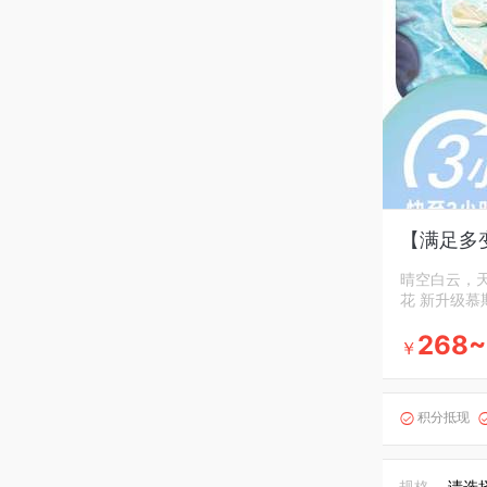
【满足多
晴空白云，天
花 新升级慕
268~
￥
积分抵现

规格
请选