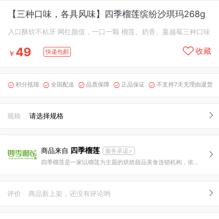
【三种口味，各具风味】四季榴莲缤纷沙琪玛268g
入口酥软不粘牙 网红颜值，一口一颗 榴莲、奶香、蔓越莓三种口味
49
收藏
快递包邮
￥
积分抵现
全国配送
品质保障
正品保证
不支持7天无理由退货





规格
请选择规格
四季榴莲
商品来自
服务承诺>
四季榴莲是一家以榴莲为主题的烘焙甜品美食连锁机构，依托清新别致的南洋风情，精选来自马来西亚的顶级D24和猫山王榴莲果肉，结合源自欧洲的烘焙工艺，专注于研发更高品质的榴莲美食——四季变幻，钟爱榴莲，成就你爱榴莲的每一种可能。
评价
商品新上架，还没有评论哟