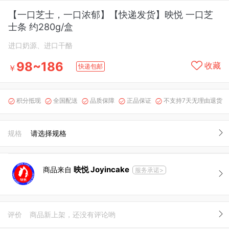
【一口芝士，一口浓郁】【快递发货】映悦 一口芝
士条 约280g/盒
进口奶源、进口干酪
98~186
收藏
快递包邮
￥
积分抵现
全国配送
品质保障
正品保证
不支持7天无理由退货





规格
请选择规格
映悦 Joyincake
商品来自
服务承诺>
评价
商品新上架，还没有评论哟