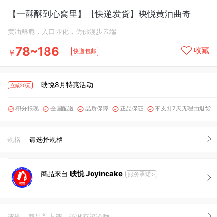
【一酥酥到心窝里】【快递发货】映悦黄油曲奇
黄油酥脆，入口即化，仿佛漫步云端
78~186
收藏
快递包邮
￥
映悦8月特惠活动
立减20元
积分抵现
全国配送
品质保障
正品保证
不支持7天无理由退货





规格
请选择规格
映悦 Joyincake
商品来自
服务承诺>
评价
商品新上架，还没有评论哟