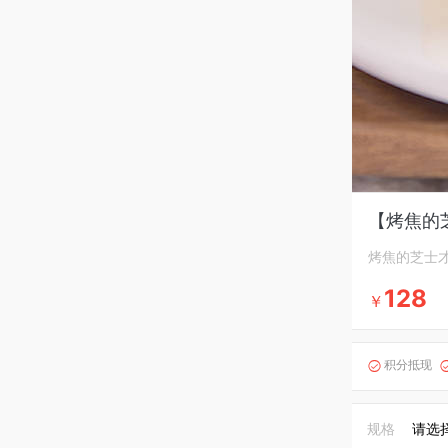
【烤焦的
烤焦的芝士
128
￥
积分抵现

规格
请选