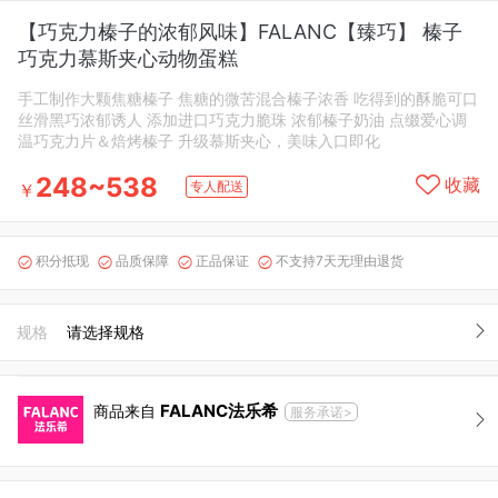
【巧克力榛子的浓郁风味】FALANC【臻巧】 榛子
巧克力慕斯夹心动物蛋糕
手工制作大颗焦糖榛子 焦糖的微苦混合榛子浓香 吃得到的酥脆可口
丝滑黑巧浓郁诱人 添加进口巧克力脆珠 浓郁榛子奶油 点缀爱心调
温巧克力片＆焙烤榛子 升级慕斯夹心，美味入口即化
248~538
收藏
专人配送
￥
积分抵现
品质保障
正品保证
不支持7天无理由退货




规格
请选择规格
FALANC法乐希
商品来自
服务承诺>