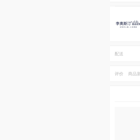
配送
评价
商品