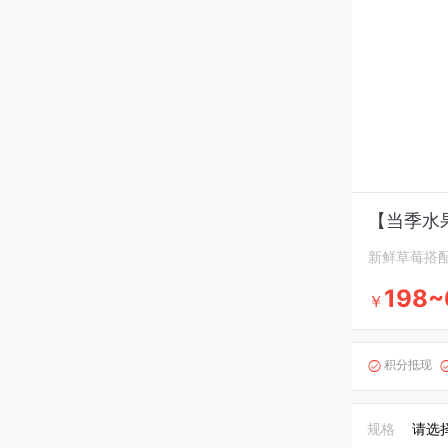
【当季水
新鲜草莓搭
198~
￥
积分抵现

规格
请选