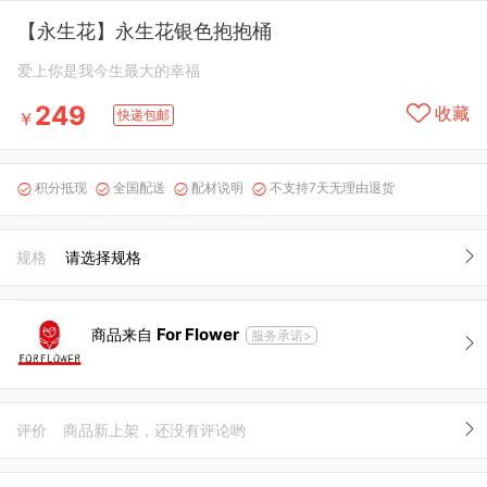
【永生花】永生花银色抱抱桶
爱上你是我今生最大的幸福
249
收藏
快递包邮
￥
积分抵现
全国配送
配材说明
不支持7天无理由退货




规格
请选择规格
For Flower
商品来自
服务承诺>
评价
商品新上架，还没有评论哟