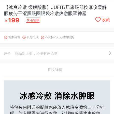
【冰爽冷敷 缓解酸胀】JUFIT/居康眼部按摩仪缓解
眼疲劳干涩黑眼圈眼袋冷敷热敷眼罩神器
199
收藏
快递包邮
￥
管家自营
积分抵现
不支持7天无理由退货



评价
商品新上架，还没有评论哟
图文详情