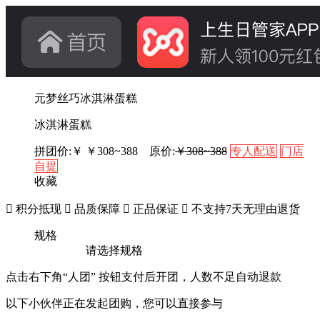
元梦丝巧冰淇淋蛋糕
冰淇淋蛋糕
拼团价:￥
￥
308~388
原价:
￥308~388
专人配送
门店
自提
收藏

积分抵现

品质保障

正品保证

不支持7天无理由退货
规格
请选择规格
点击右下角“人团” 按钮支付后开团，人数不足自动退款
以下小伙伴正在发起团购，您可以直接参与