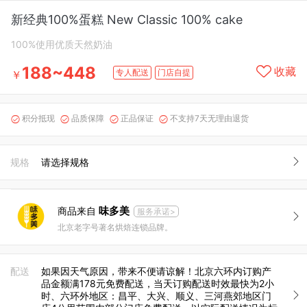
新经典100%蛋糕 New Classic 100% cake
100%使用优质天然奶油
188~448
收藏
专人配送
门店自提
￥
积分抵现
品质保障
正品保证
不支持7天无理由退货




规格
请选择规格
味多美
商品来自
服务承诺>
北京老字号著名烘焙连锁品牌。
配送
如果因天气原因，带来不便请谅解！北京六环内订购产
品金额满178元免费配送，当天订购配送时效最快为2小
时、六环外地区：昌平、大兴、顺义、三河燕郊地区门