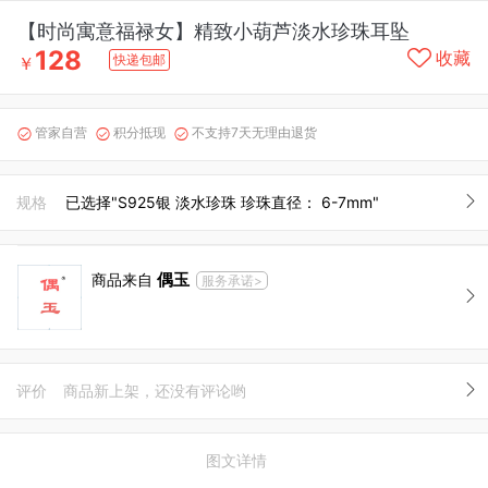
【时尚寓意福禄女】精致小葫芦淡水珍珠耳坠
128
收藏
快递包邮
￥
管家自营
积分抵现
不支持7天无理由退货



规格
已选择"S925银 淡水珍珠 珍珠直径： 6-7mm"
偶玉
商品来自
服务承诺>
评价
商品新上架，还没有评论哟
图文详情