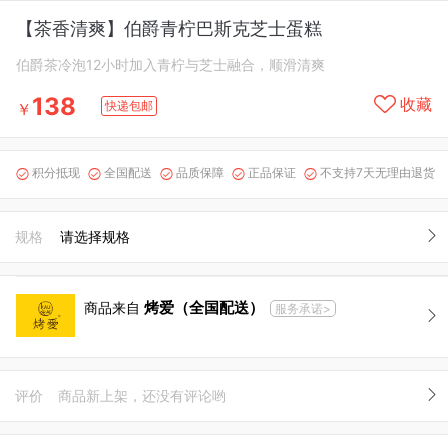
【茶香清爽】伯爵青柠巴斯克芝士蛋糕
伯爵茶冷泡12小时加入青柠与芝士融合，顺滑清爽
138
收藏
快递包邮
￥
积分抵现
全国配送
品质保障
正品保证
不支持7天无理由退货





规格
请选择规格
烤爱（全国配送）
商品来自
服务承诺>
评价
商品新上架，还没有评论哟