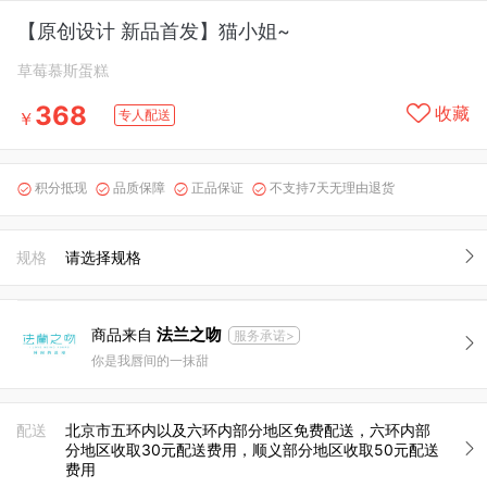
【原创设计 新品首发】猫小姐~
草莓慕斯蛋糕
368
收藏
专人配送
￥
积分抵现
品质保障
正品保证
不支持7天无理由退货




规格
请选择规格
法兰之吻
商品来自
服务承诺>
你是我唇间的一抹甜
配送
北京市五环内以及六环内部分地区免费配送，六环内部
分地区收取30元配送费用，顺义部分地区收取50元配送
费用