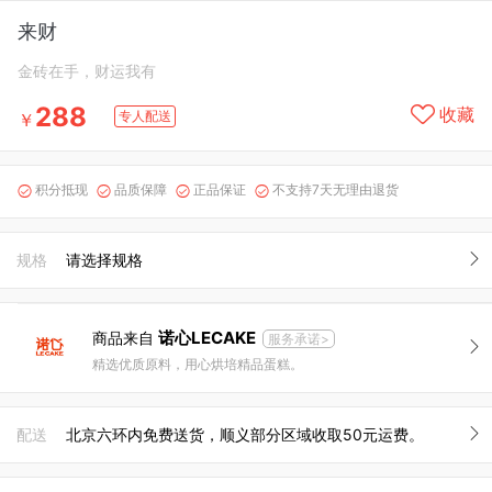
来财
金砖在手，财运我有
288
收藏
专人配送
￥
积分抵现
品质保障
正品保证
不支持7天无理由退货




规格
请选择规格
诺心LECAKE
商品来自
服务承诺>
精选优质原料，用心烘培精品蛋糕。
配送
北京六环内免费送货，顺义部分区域收取50元运费。