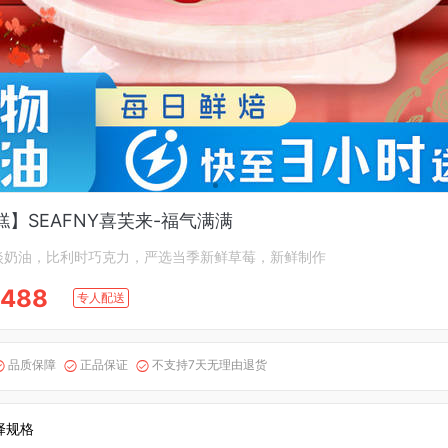
】SEAFNY喜芙来-福气满满
淡奶油，比利时巧克力，严选当季新鲜草莓，新鲜制作
488
专人配送
品质保障
正品保证
不支持7天无理由退货



择规格