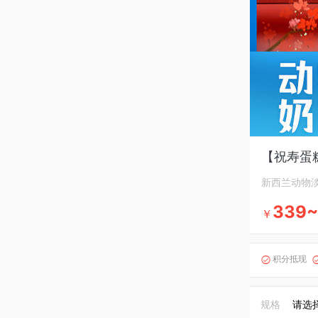
【祝寿蛋糕
新西兰动物
339~
￥
积分抵现

规格
请选