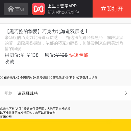
【黑巧控的挚爱】巧克力北海道双层芝士
豪华版的巧克力北海道双层芝士，甄选法芙娜经典黑巧，前段淡淡
的苦，后段果香微酸，浓郁的巧克力醇香，仿佛尝到来自南美洲热
情的问候。
拼团价:￥
￥
138
原价:
￥138
快递包邮
收藏
积分抵现
全国配送
品质保障
正品保证
不支持7天无理由退货





规格
请选择规格
点击右下角“人团” 按钮支付后开团，人数不足自动退款
以下小伙伴正在发起团购，您可以直接参与
拼团介绍