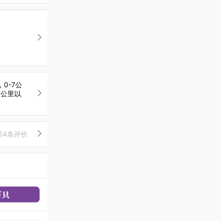
0-7公
15公里以
部4条评价