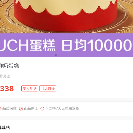
鲜奶蛋糕
源滚滚
338
专人配送
门店自提
品质保障
正品保证
不支持7天无理由退货



择规格