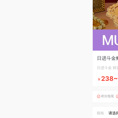
日进斗金
日进斗金 财
238~
￥
积分抵现

规格
请选