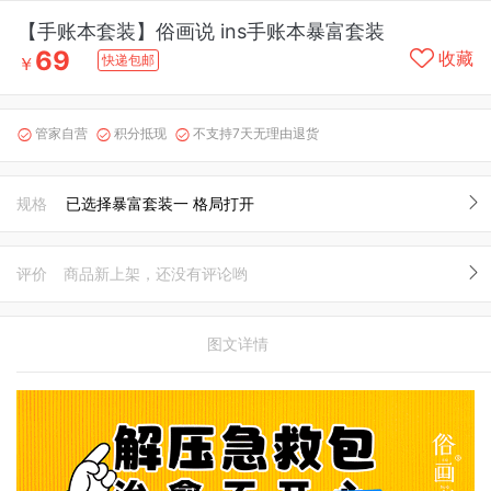
【手账本套装】俗画说 ins手账本暴富套装
69
收藏
快递包邮
￥
管家自营
积分抵现
不支持7天无理由退货



规格
已选择暴富套装一 格局打开
评价
商品新上架，还没有评论哟
图文详情