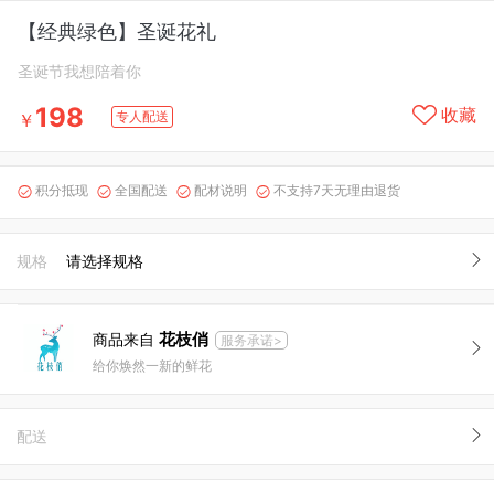
【经典绿色】圣诞花礼
圣诞节我想陪着你
198
收藏
专人配送
￥
积分抵现
全国配送
配材说明
不支持7天无理由退货




规格
请选择规格
花枝俏
商品来自
服务承诺>
给你焕然一新的鲜花
配送