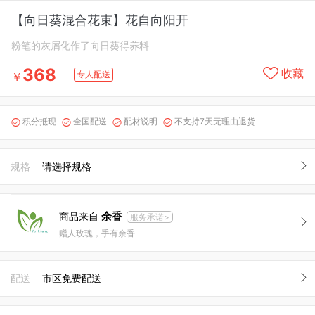
【向日葵混合花束】花自向阳开
粉笔的灰屑化作了向日葵得养料
368
收藏
专人配送
￥
积分抵现
全国配送
配材说明
不支持7天无理由退货




规格
请选择规格
余香
商品来自
服务承诺>
赠人玫瑰，手有余香
配送
市区免费配送