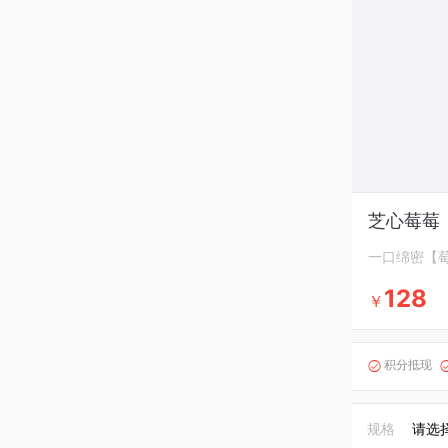
芝心莓莓
一口绵密【莓
128
￥
积分抵现

规格
请选