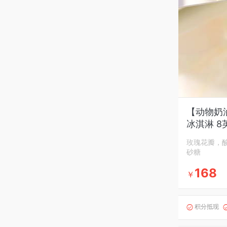
【动物奶油
冰淇淋 8
玫瑰花瓣，
砂糖
168
￥
积分抵现
