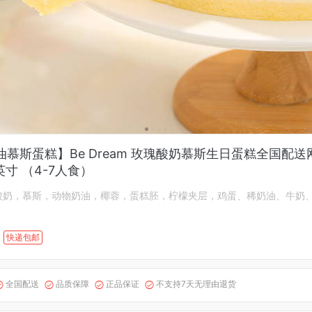
慕斯蛋糕】Be Dream 玫瑰酸奶慕斯生日蛋糕全国配送
英寸 （4-7人食）
酸奶，慕斯，动物奶油，椰蓉，蛋糕胚，柠檬夹层，鸡蛋、稀奶油、牛奶
快递包邮
全国配送
品质保障
正品保证
不支持7天无理由退货



