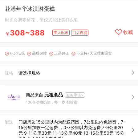
花漾年华冰淇淋蛋糕
时光会凋零鲜花，但仪式能让美好永驻
308~388
收藏
专人配送
门店自提
￥
积分抵现
品质保障
正品保证
不支持7天无理由退货




规格
请选择规格
元祖食品
商品来自
服务承诺>
100%动物奶油，每一岁 都珍贵!
配送
门店周边15公里以内为配送范围，7公里以内免运费，7-
15公里加收一定运费 ，0-7公里以内免运费 7-9公里20
元 9-11公里30元 11-13公里40元 13-15公里50元 15公