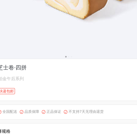
芝士卷·四拼
铂金午后系列
快递包邮
全国配送
品质保障
正品保证
不支持7天无理由退货




择规格