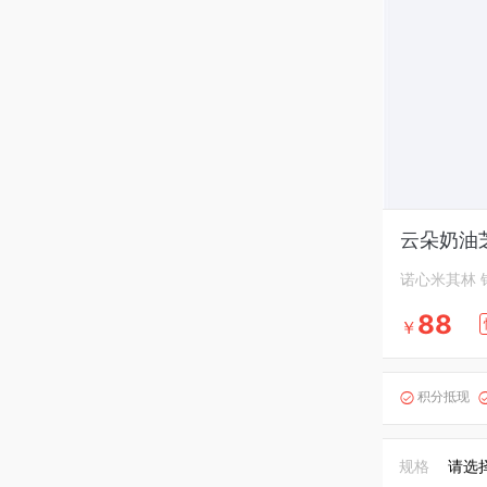
云朵奶油
诺心米其林 
88
￥
积分抵现

规格
请选