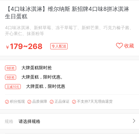
【4口味冰淇淋】维尔纳斯 新招牌4口味8拼冰淇淋
生日蛋糕
4口味冰淇淋、新鲜草莓、冻干草莓丁、新鲜芒果、巧克力榛子酱、
开心果仁、抹茶粉等
179~268
收藏
专人配送
￥
大牌蛋糕限时抢
9折抢
大牌蛋糕，限时优惠。
9折抢
大牌蛋糕，限时优惠
立减10元
积分抵现
品质保障
正品保证
不支持7天无理由退货




规格
请选择规格