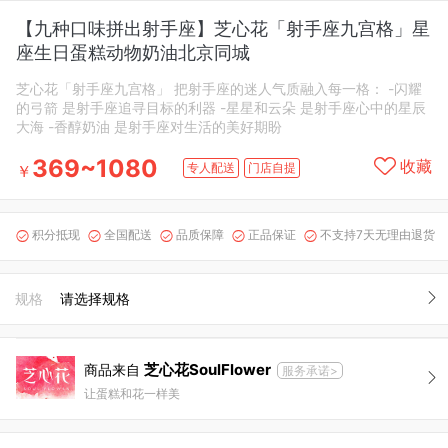
【九种口味拼出射手座】芝心花「射手座九宫格」星
座生日蛋糕动物奶油北京同城
芝心花「射手座九宫格」 把射手座的迷人气质融入每一格： -闪耀
的弓箭 是射手座追寻目标的利器 -星星和云朵 是射手座心中的星辰
大海 -香醇奶油 是射手座对生活的美好期盼
369~1080
收藏
专人配送
门店自提
￥
积分抵现
全国配送
品质保障
正品保证
不支持7天无理由退货





规格
请选择规格
芝心花SoulFlower
商品来自
服务承诺>
让蛋糕和花一样美