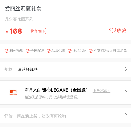
爱丽丝莉薇礼盒
凡尔赛花园系列
168
收藏
快递包邮
￥
积分抵现
全国配送
品质保障
正品保证
不支持7天无理由退货





规格
请选择规格
诺心LECAKE（全国送）
商品来自
服务承诺>
精选优质原料，用心烘培精品蛋糕。
评价
商品新上架，还没有评论哟