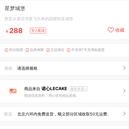
星梦城堡
那是从童话书里飞出来的甜蜜粉蓝城堡
288
收藏
专人配送
￥
积分抵现
品质保障
正品保证
不支持7天无理由退货




规格
请选择规格
诺心LECAKE
商品来自
服务承诺>
精选优质原料，用心烘培精品蛋糕。
配送
北京六环内免费送货，顺义部分区域收取50元运费。